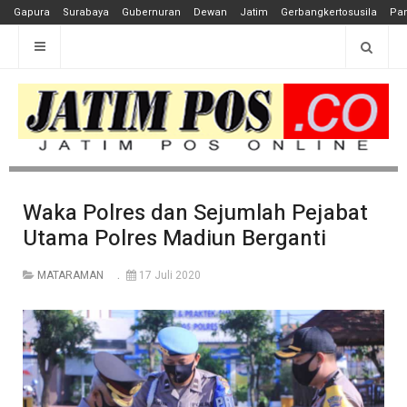
Gapura
Surabaya
Gubernuran
Dewan
Jatim
Gerbangkertosusila
Pan
Waka Polres dan Sejumlah Pejabat
Utama Polres Madiun Berganti
MATARAMAN
17 Juli 2020