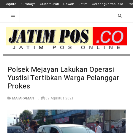
Gapura
Surabaya
Gubernuran
Dewan
Jatim
Gerbangkertosusila
Pan
Polsek Mejayan Lakukan Operasi
Yustisi Tertibkan Warga Pelanggar
Prokes
MATARAMAN
09 Agustus 2021