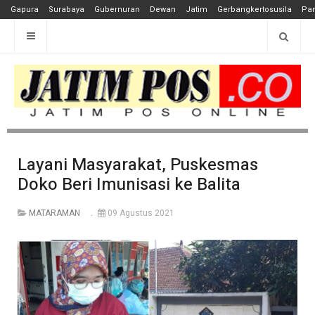
Gapura
Surabaya
Gubernuran
Dewan
Jatim
Gerbangkertosusila
Pan
Layani Masyarakat, Puskesmas
Doko Beri Imunisasi ke Balita
MATARAMAN
09 Agustus 2021