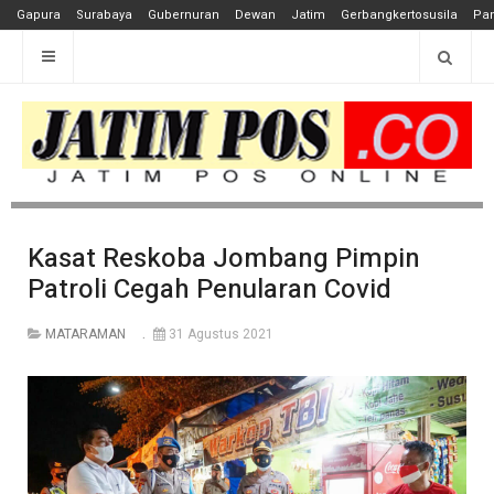
Gapura
Surabaya
Gubernuran
Dewan
Jatim
Gerbangkertosusila
Pan
Kasat Reskoba Jombang Pimpin
Patroli Cegah Penularan Covid
MATARAMAN
31 Agustus 2021