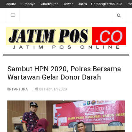
Gapura
Surabaya
Gubernuran
Dewan
Jatim
Gerbangkertosusila
Pan
Sambut HPN 2020, Polres Bersama
Wartawan Gelar Donor Darah
PANTURA
08 Februari 2020