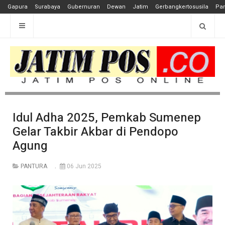
Gapura
Surabaya
Gubernuran
Dewan
Jatim
Gerbangkertosusila
Pan
Idul Adha 2025, Pemkab Sumenep
Gelar Takbir Akbar di Pendopo
Agung
PANTURA
06 Jun 2025