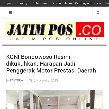
Gapura
Surabaya
Gubernuran
Dewan
Jatim
Gerbangkertosusila
Pan
KONI Bondowoso Resmi
dikukuhkan, Harapan Jadi
Penggerak Motor Prestasi Daerah
PANTURA
12 November 2025