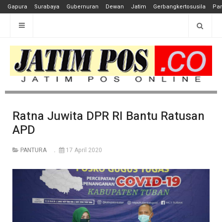
Gapura
Surabaya
Gubernuran
Dewan
Jatim
Gerbangkertosusila
Pan
Ratna Juwita DPR RI Bantu Ratusan
APD
PANTURA
17 April 2020