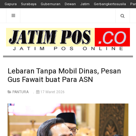
Gapura
Surabaya
Gubernuran
Dewan
Jatim
Gerbangkertosusila
Pan
Lebaran Tanpa Mobil Dinas, Pesan
Gus Fawait buat Para ASN
PANTURA
17 Maret 2026