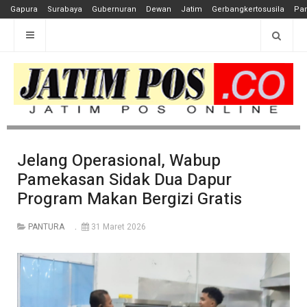
Gapura
Surabaya
Gubernuran
Dewan
Jatim
Gerbangkertosusila
Pan
Jelang Operasional, Wabup
Pamekasan Sidak Dua Dapur
Program Makan Bergizi Gratis
PANTURA
31 Maret 2026