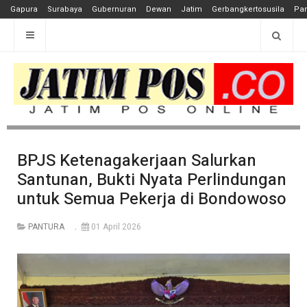
Gapura
Surabaya
Gubernuran
Dewan
Jatim
Gerbangkertosusila
Pan
BPJS Ketenagakerjaan Salurkan
Santunan, Bukti Nyata Perlindungan
untuk Semua Pekerja di Bondowoso
PANTURA
01 April 2026