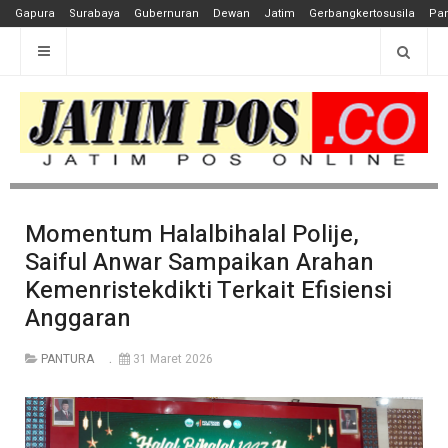
Gapura
Surabaya
Gubernuran
Dewan
Jatim
Gerbangkertosusila
Pan
Momentum Halalbihalal Polije,
Saiful Anwar Sampaikan Arahan
Kemenristekdikti Terkait Efisiensi
Anggaran
PANTURA
31 Maret 2026