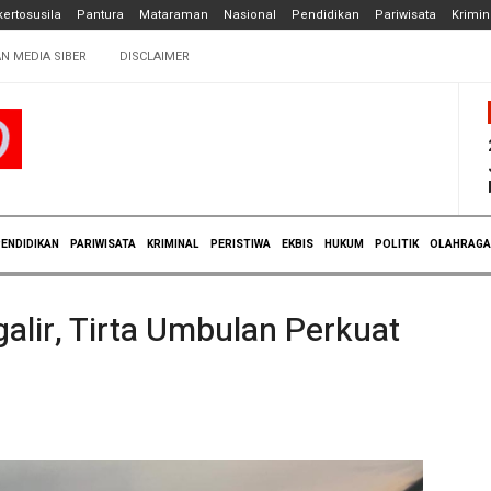
ertosusila
Pantura
Mataraman
Nasional
Pendidikan
Pariwisata
Krimin
N MEDIA SIBER
DISCLAIMER
ENDIDIKAN
PARIWISATA
KRIMINAL
PERISTIWA
EKBIS
HUKUM
POLITIK
OLAHRAGA
lir, Tirta Umbulan Perkuat