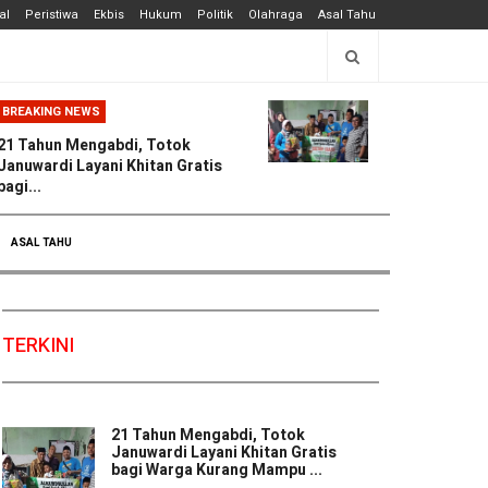
al
Peristiwa
Ekbis
Hukum
Politik
Olahraga
Asal Tahu
BREAKING NEWS
21 Tahun Mengabdi, Totok
Januwardi Layani Khitan Gratis
bagi...
ASAL TAHU
TERKINI
21 Tahun Mengabdi, Totok
Januwardi Layani Khitan Gratis
bagi Warga Kurang Mampu ...