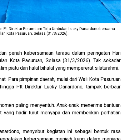
dan Plt Direktur Perumdam Tirta Umbulan Lucky Danardono bersama
an Kota Pasuruan, Selasa (31/3/2026).
an penuh kebersamaan terasa dalam peringatan Hari
an Kota Pasuruan, Selasa (31/3/2026). Tak sekadar
im piatu dan halal bihalal yang mempererat silaturahmi.
hat. Para pimpinan daerah, mulai dari Wali Kota Pasuruan
hingga Plt Direktur Lucky Danardono, tampak berbaur
 momen paling menyentuh. Anak-anak menerima bantuan
t yang hadir turut menyapa dan memberikan perhatian
anardono, menyebut kegiatan ini sebagai bentuk rasa
 mengatakan kebersamaan menjadi kunci dalam menjaga