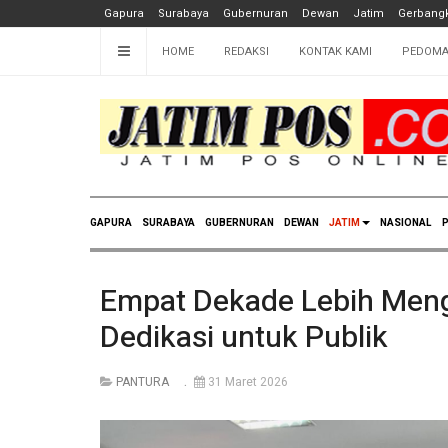
Gapura
Surabaya
Gubernuran
Dewan
Jatim
Gerbangk
HOME
REDAKSI
KONTAK KAMI
PEDOMA
GAPURA
SURABAYA
GUBERNURAN
DEWAN
JATIM
NASIONAL
P
Empat Dekade Lebih Menga
Dedikasi untuk Publik
PANTURA
31 Maret 2026