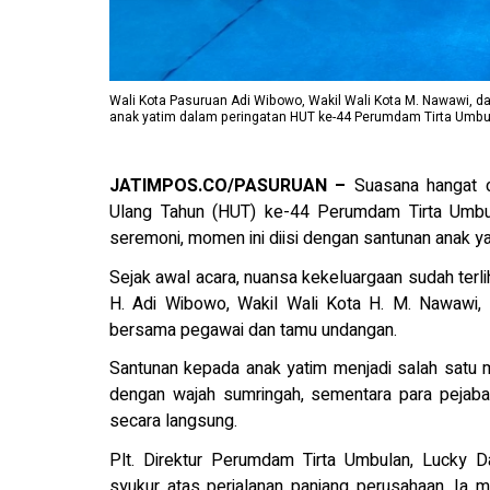
Wali Kota Pasuruan Adi Wibowo, Wakil Wali Kota M. Nawawi, 
anak yatim dalam peringatan HUT ke-44 Perumdam Tirta Umbul
JATIMPOS.CO/PASURUAN –
Suasana hangat d
Ulang Tahun (HUT) ke-44 Perumdam Tirta Umbul
seremoni, momen ini diisi dengan santunan anak yat
Sejak awal acara, nuansa kekeluargaan sudah terli
H. Adi Wibowo, Wakil Wali Kota H. M. Nawawi, 
bersama pegawai dan tamu undangan.
Santunan kepada anak yatim menjadi salah satu
dengan wajah sumringah, sementara para pejaba
secara langsung.
Plt. Direktur Perumdam Tirta Umbulan, Lucky D
syukur atas perjalanan panjang perusahaan. Ia