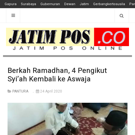
Gapura
Surabaya
Gubernuran
Dewan
Jatim
Gerbangkertosusila
Pan
Berkah Ramadhan, 4 Pengikut
Syi’ah Kembali ke Aswaja
PANTURA
24 April 2020