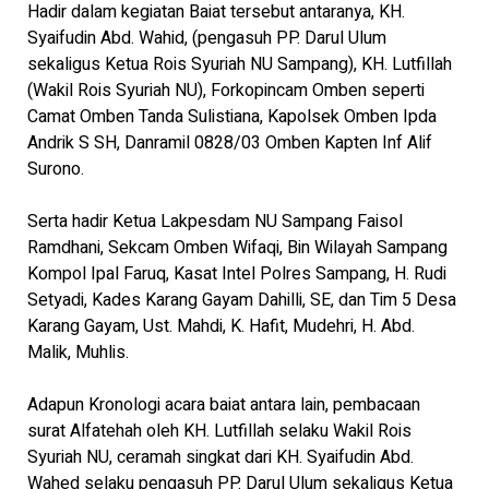
Hadir dalam kegiatan Baiat tersebut antaranya, KH.
Syaifudin Abd. Wahid, (pengasuh PP. Darul Ulum
sekaligus Ketua Rois Syuriah NU Sampang), KH. Lutfillah
(Wakil Rois Syuriah NU), Forkopincam Omben seperti
Camat Omben Tanda Sulistiana, Kapolsek Omben Ipda
Andrik S SH, Danramil 0828/03 Omben Kapten Inf Alif
Surono.
Serta hadir Ketua Lakpesdam NU Sampang Faisol
Ramdhani, Sekcam Omben Wifaqi, Bin Wilayah Sampang
Kompol Ipal Faruq, Kasat Intel Polres Sampang, H. Rudi
Setyadi, Kades Karang Gayam Dahilli, SE, dan Tim 5 Desa
Karang Gayam, Ust. Mahdi, K. Hafit, Mudehri, H. Abd.
Malik, Muhlis.
Adapun Kronologi acara baiat antara lain, pembacaan
surat Alfatehah oleh KH. Lutfillah selaku Wakil Rois
Syuriah NU, ceramah singkat dari KH. Syaifudin Abd.
Wahed selaku pengasuh PP. Darul Ulum sekaligus Ketua