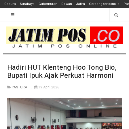
Gapura
Surabaya
Gubernuran
Dewan
Jatim
Gerbangkertosusila
Pan
Hadiri HUT Klenteng Hoo Tong Bio,
Bupati Ipuk Ajak Perkuat Harmoni
PANTURA
19 April 2026