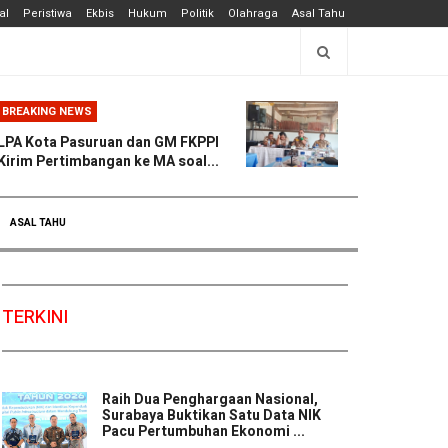
al
Peristiwa
Ekbis
Hukum
Politik
Olahraga
Asal Tahu
BREAKING NEWS
LPA Kota Pasuruan dan GM FKPPI
Kirim Pertimbangan ke MA soal...
ASAL TAHU
TERKINI
Raih Dua Penghargaan Nasional,
Surabaya Buktikan Satu Data NIK
Pacu Pertumbuhan Ekonomi ...