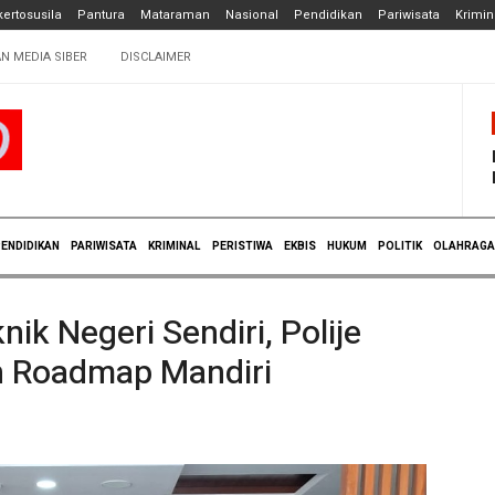
ertosusila
Pantura
Mataraman
Nasional
Pendidikan
Pariwisata
Krimin
N MEDIA SIBER
DISCLAIMER
ENDIDIKAN
PARIWISATA
KRIMINAL
PERISTIWA
EKBIS
HUKUM
POLITIK
OLAHRAGA
ik Negeri Sendiri, Polije
 Roadmap Mandiri