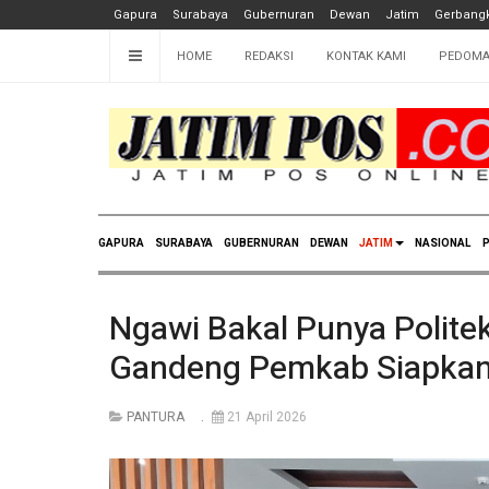
Gapura
Surabaya
Gubernuran
Dewan
Jatim
Gerbangk
HOME
REDAKSI
KONTAK KAMI
PEDOMA
GAPURA
SURABAYA
GUBERNURAN
DEWAN
JATIM
NASIONAL
P
Ngawi Bakal Punya Politekn
Gandeng Pemkab Siapkan
PANTURA
21 April 2026