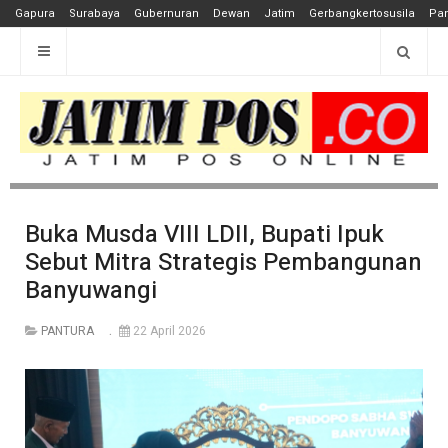
Gapura
Surabaya
Gubernuran
Dewan
Jatim
Gerbangkertosusila
Pan
Buka Musda VIII LDII, Bupati Ipuk
Sebut Mitra Strategis Pembangunan
Banyuwangi
PANTURA
22 April 2026