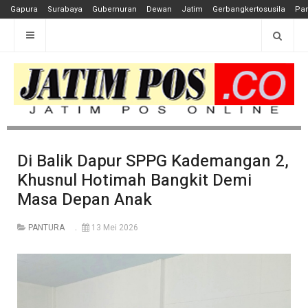
Gapura
Surabaya
Gubernuran
Dewan
Jatim
Gerbangkertosusila
Pan
Di Balik Dapur SPPG Kademangan 2,
Khusnul Hotimah Bangkit Demi
Masa Depan Anak
PANTURA
13 Mei 2026