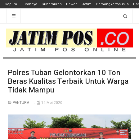
Gapura
Surabaya
Gubernuran
Dewan
Jatim
Gerbangkertosusila
Pan
Polres Tuban Gelontorkan 10 Ton
Beras Kualitas Terbaik Untuk Warga
Tidak Mampu
PANTURA
12 Mei 2020