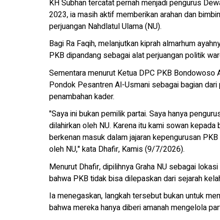
KH Subhan tercatat pernah menjadi pengurus De
2023, ia masih aktif memberikan arahan dan bimbin
perjuangan Nahdlatul Ulama (NU).
Bagi Ra Faqih, melanjutkan kiprah almarhum ayahn
PKB dipandang sebagai alat perjuangan politik war
Sementara menurut Ketua DPC PKB Bondowoso A
Pondok Pesantren Al-Usmani sebagai bagian dari 
penambahan kader.
"Saya ini bukan pemilik partai. Saya hanya pengur
dilahirkan oleh NU. Karena itu kami sowan kepada b
berkenan masuk dalam jajaran kepengurusan PKB 
oleh NU," kata Dhafir, Kamis (9/7/2026).
Menurut Dhafir, dipilihnya Graha NU sebagai lokasi
bahwa PKB tidak bisa dilepaskan dari sejarah kel
Ia menegaskan, langkah tersebut bukan untuk me
bahwa mereka hanya diberi amanah mengelola parta