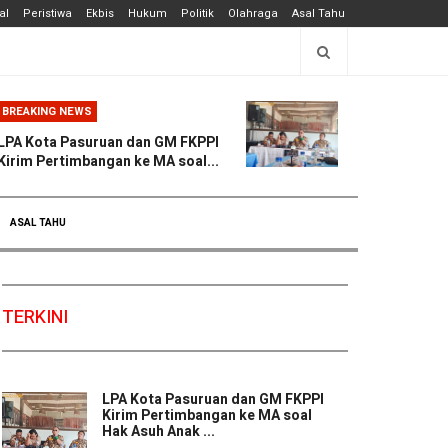
al
Peristiwa
Ekbis
Hukum
Politik
Olahraga
Asal Tahu
BREAKING NEWS
LPA Kota Pasuruan dan GM FKPPI
Kirim Pertimbangan ke MA soal...
ASAL TAHU
TERKINI
LPA Kota Pasuruan dan GM FKPPI
Kirim Pertimbangan ke MA soal
Hak Asuh Anak ...