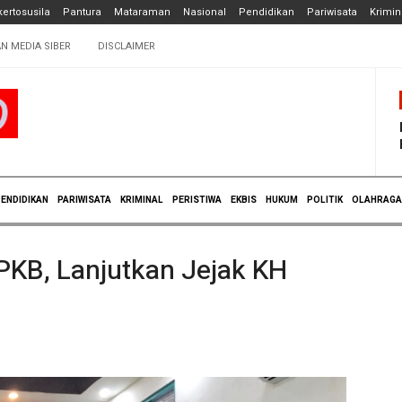
ertosusila
Pantura
Mataraman
Nasional
Pendidikan
Pariwisata
Krimin
N MEDIA SIBER
DISCLAIMER
ENDIDIKAN
PARIWISATA
KRIMINAL
PERISTIWA
EKBIS
HUKUM
POLITIK
OLAHRAGA
PKB, Lanjutkan Jejak KH