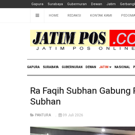
Gapura
Surabaya
Gubernuran
Dewan
Jatim
Gerbangk
HOME
REDAKSI
KONTAK KAMI
PEDOMA
GAPURA
SURABAYA
GUBERNURAN
DEWAN
JATIM
NASIONAL
P
Ra Faqih Subhan Gabung 
Subhan
PANTURA
09 Juli 2026