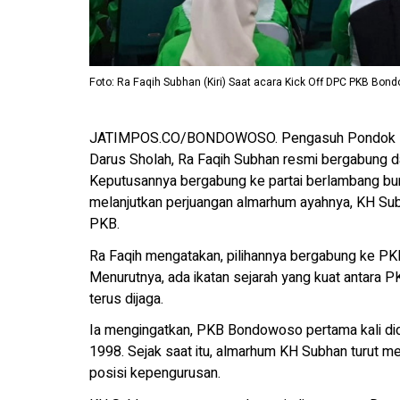
Foto: Ra Faqih Subhan (Kiri) Saat acara Kick Off DPC PKB Bon
JATIMPOS.CO/BONDOWOSO. Pengasuh Pondok Pes
Darus Sholah, Ra Faqih Subhan resmi bergabun
Keputusannya bergabung ke partai berlambang bum
melanjutkan perjuangan almarhum ayahnya, KH Subh
PKB.
Ra Faqih mengatakan, pilihannya bergabung ke PKB
Menurutnya, ada ikatan sejarah yang kuat antara
terus dijaga.
Ia mengingatkan, PKB Bondowoso pertama kali di
1998. Sejak saat itu, almarhum KH Subhan turut me
posisi kepengurusan.