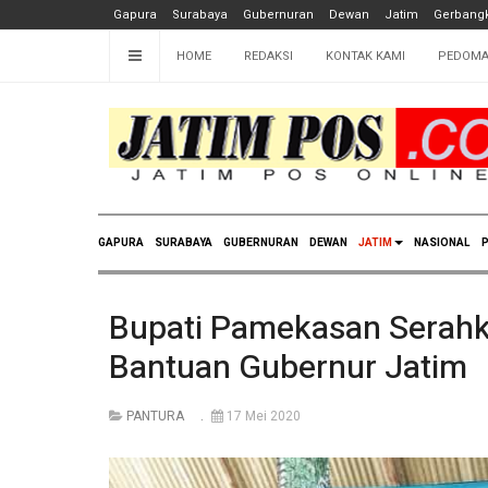
Gapura
Surabaya
Gubernuran
Dewan
Jatim
Gerbangk
HOME
REDAKSI
KONTAK KAMI
PEDOMA
GAPURA
SURABAYA
GUBERNURAN
DEWAN
JATIM
NASIONAL
P
Bupati Pamekasan Serah
Bantuan Gubernur Jatim
PANTURA
17 Mei 2020