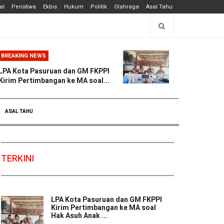
al
Peristiwa
Ekbis
Hukum
Politik
Olahraga
Asal Tahu
BREAKING NEWS
LPA Kota Pasuruan dan GM FKPPI
Kirim Pertimbangan ke MA soal...
ASAL TAHU
TERKINI
LPA Kota Pasuruan dan GM FKPPI
Kirim Pertimbangan ke MA soal
Hak Asuh Anak ...