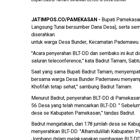
Bupati Badrut Tamam serahkan BLT-DD di Desa Bunder
JATIMPOS.CO/PAMEKASAN -
Bupati Pamekasan
Langsung Tunai bersumber Dana Desa), serta semb
diserahkan
untuk warga Desa Bunder, Kecamatan Pademawu.
"Acara penyerahan BLT-DD dan sembako ini ikut di
saluran teleconference," kata Badrut Tamam, Sabt
Saat yang sama Bupati Badrut Tamam, menyempatk
bersama warga Desa Bunder Pademawu menyampai
Khofifah tetap sehat," sambung Badrut Tamam.
Menurut Badrut, penyerahan BLT-DD di Pamekasan be
56 Desa yang telah mencairkan BLT-DD. " Sebelum 
desa se Kabupaten Pamekasan," tandas Badrut.
Badrut mengatakan, dari 178 jumlah desa se Kab
menyerahkan BLT-DD. "Alhamdulillah Kabupaten P
Jombang dalam melaksanakan pembagian BLT-DD di