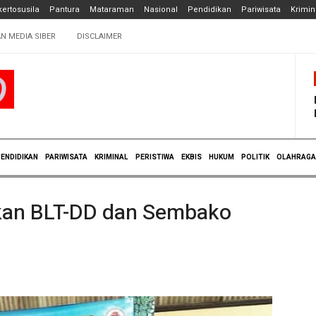
ertosusila
Pantura
Mataraman
Nasional
Pendidikan
Pariwisata
Krimin
N MEDIA SIBER
DISCLAIMER
ENDIDIKAN
PARIWISATA
KRIMINAL
PERISTIWA
EKBIS
HUKUM
POLITIK
OLAHRAGA
kan BLT-DD dan Sembako