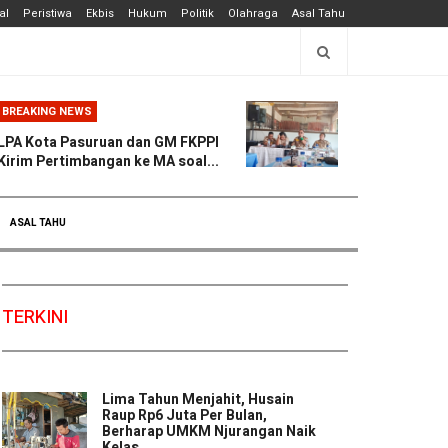
al
Peristiwa
Ekbis
Hukum
Politik
Olahraga
Asal Tahu
BREAKING NEWS
LPA Kota Pasuruan dan GM FKPPI
Kirim Pertimbangan ke MA soal...
ASAL TAHU
TERKINI
Lima Tahun Menjahit, Husain
Raup Rp6 Juta Per Bulan,
Berharap UMKM Njurangan Naik
Kelas ...