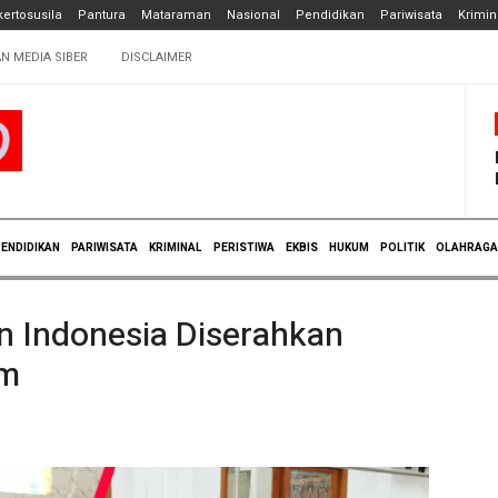
ertosusila
Pantura
Mataraman
Nasional
Pendidikan
Pariwisata
Krimin
N MEDIA SIBER
DISCLAIMER
ENDIDIKAN
PARIWISATA
KRIMINAL
PERISTIWA
EKBIS
HUKUM
POLITIK
OLAHRAGA
n Indonesia Diserahkan
im