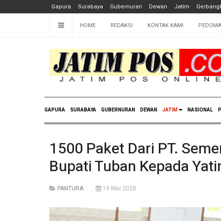
Gapura
Surabaya
Gubernuran
Dewan
Jatim
Gerbangk
HOME
REDAKSI
KONTAK KAMI
PEDOMA
GAPURA
SURABAYA
GUBERNURAN
DEWAN
JATIM
NASIONAL
P
1500 Paket Dari PT. Seme
Bupati Tuban Kepada Yat
PANTURA
19 Mei 2020