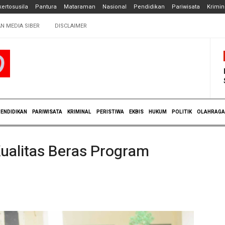
ertosusila
Pantura
Mataraman
Nasional
Pendidikan
Pariwisata
Krimin
N MEDIA SIBER
DISCLAIMER
ENDIDIKAN
PARIWISATA
KRIMINAL
PERISTIWA
EKBIS
HUKUM
POLITIK
OLAHRAGA
ualitas Beras Program