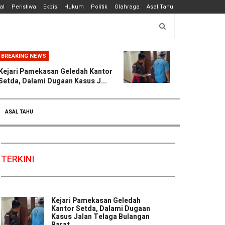
al
Peristiwa
Ekbis
Hukum
Politik
Olahraga
Asal Tahu
BREAKING NEWS
Kejari Pamekasan Geledah Kantor
Setda, Dalami Dugaan Kasus J...
ASAL TAHU
TERKINI
Kejari Pamekasan Geledah
Kantor Setda, Dalami Dugaan
Kasus Jalan Telaga Bulangan
Barat ...