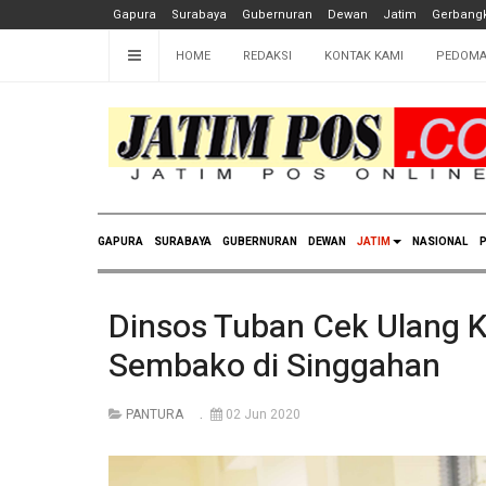
Gapura
Surabaya
Gubernuran
Dewan
Jatim
Gerbangk
HOME
REDAKSI
KONTAK KAMI
PEDOMA
GAPURA
SURABAYA
GUBERNURAN
DEWAN
JATIM
NASIONAL
P
Dinsos Tuban Cek Ulang K
Sembako di Singgahan
PANTURA
02 Jun 2020