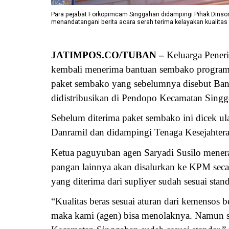
Para pejabat Forkopimcam Singgahan didampingi Pihak Dinsos
menandatangani berita acara serah terima kelayakan kualita
JATIMPOS.CO/TUBAN –
Keluarga Pener
kembali menerima bantuan sembako program d
paket sembako yang sebelumnya disebut Ba
didistribusikan di Pendopo Kecamatan Singga
Sebelum diterima paket sembako ini dicek ula
Danramil dan didampingi Tenaga Kesejahter
Ketua paguyuban agen Saryadi Susilo menera
pangan lainnya akan disalurkan ke KPM secar
yang diterima dari supliyer sudah sesuai stan
“Kualitas beras sesuai aturan dari kemensos b
maka kami (agen) bisa menolaknya. Namun sel