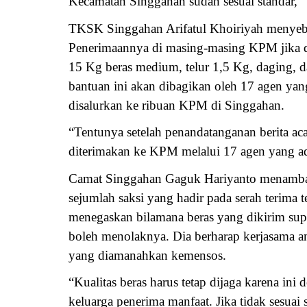
Kecamatan Singgahan sudah sesuai standar,”
TKSK Singgahan Arifatul Khoiriyah menyeb
Penerimaannya di masing-masing KPM jika d
15 Kg beras medium, telur 1,5 Kg, daging, da
bantuan ini akan dibagikan oleh 17 agen y
disalurkan ke ribuan KPM di Singgahan.
“Tentunya setelah penandatanganan berita aca
diterimakan ke KPM melalui 17 agen yang a
Camat Singgahan Gaguk Hariyanto menambahk
sejumlah saksi yang hadir pada serah terima 
menegaskan bilamana beras yang dikirim supl
boleh menolaknya. Dia berharap kerjasama ant
yang diamanahkan kemensos.
“Kualitas beras harus tetap dijaga karena in
keluarga penerima manfaat. Jika tidak sesuai