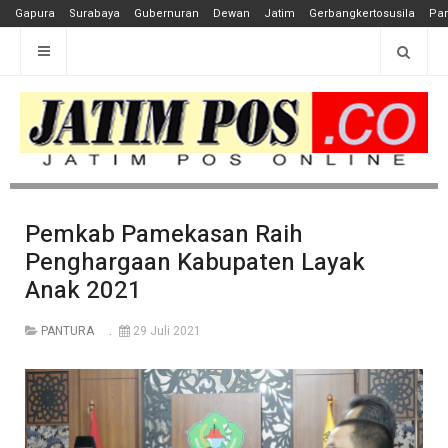
Gapura
Surabaya
Gubernuran
Dewan
Jatim
Gerbangkertosusila
Pan
Pemkab Pamekasan Raih
Penghargaan Kabupaten Layak
Anak 2021
PANTURA
29 Juli 2021