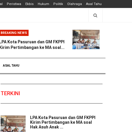
al
Peristiwa
Ekbis
Hukum
Politik
Olahraga
Asal Tahu
BREAKING NEWS
LPA Kota Pasuruan dan GM FKPPI
Kirim Pertimbangan ke MA soal...
ASAL TAHU
TERKINI
LPA Kota Pasuruan dan GM FKPPI
Kirim Pertimbangan ke MA soal
Hak Asuh Anak ...