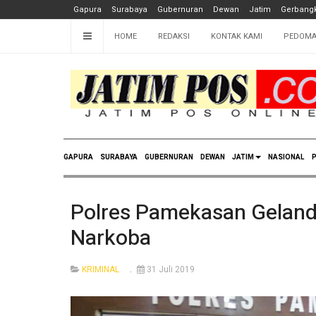
Gapura
Surabaya
Gubernuran
Dewan
Jatim
Gerbangk
HOME
REDAKSI
KONTAK KAMI
PEDOMA
GAPURA
SURABAYA
GUBERNURAN
DEWAN
JATIM
NASIONAL
P
Polres Pamekasan Geland
Narkoba
KRIMINAL
31 Juli 2019