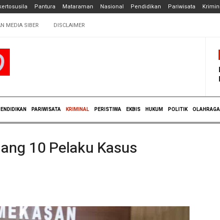
ertosusila
Pantura
Mataraman
Nasional
Pendidikan
Pariwisata
Krimin
N MEDIA SIBER
DISCLAIMER
ENDIDIKAN
PARIWISATA
KRIMINAL
PERISTIWA
EKBIS
HUKUM
POLITIK
OLAHRAGA
ang 10 Pelaku Kasus