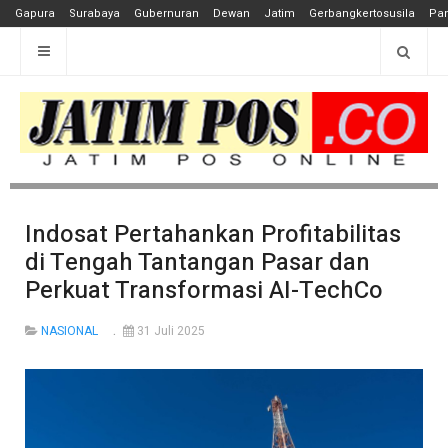
Gapura
Surabaya
Gubernuran
Dewan
Jatim
Gerbangkertosusila
Pan
Indosat Pertahankan Profitabilitas
di Tengah Tantangan Pasar dan
Perkuat Transformasi AI-TechCo
NASIONAL
31 Juli 2025