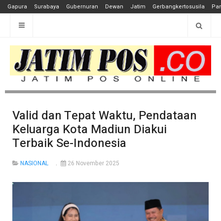
Gapura
Surabaya
Gubernuran
Dewan
Jatim
Gerbangkertosusila
Pan
Valid dan Tepat Waktu, Pendataan
Keluarga Kota Madiun Diakui
Terbaik Se-Indonesia
NASIONAL
26 November 2025