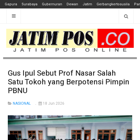
Gapura
Surabaya
Gubernuran
Dewan
Jatim
Gerbangkertosusila
Pan
Gus Ipul Sebut Prof Nasar Salah
Satu Tokoh yang Berpotensi Pimpin
PBNU
NASIONAL
18 Jun 2026