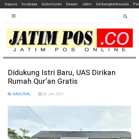
Gapura
Surabaya
Gubernuran
Dewan
Jatim
Gerbangkertosusila
Pan
Didukung Istri Baru, UAS Dirikan
Rumah Qur’an Gratis
NASIONAL
06 Jun 2021