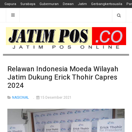
Gapura
Surabaya
Gubernuran
Dewan
Jatim
Gerbangkertosusila
Pan
Relawan Indonesia Moeda Wilayah
Jatim Dukung Erick Thohir Capres
2024
NASIONAL
15 Desember 2021