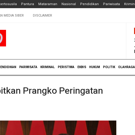
ertosusila
Pantura
Mataraman
Nasional
Pendidikan
Pariwisata
Krimin
N MEDIA SIBER
DISCLAIMER
ENDIDIKAN
PARIWISATA
KRIMINAL
PERISTIWA
EKBIS
HUKUM
POLITIK
OLAHRAGA
bitkan Prangko Peringatan