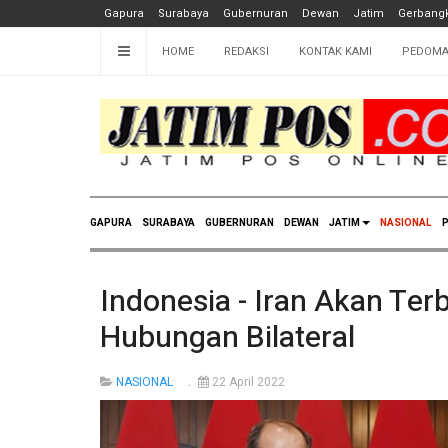
Gapura
Surabaya
Gubernuran
Dewan
Jatim
Gerbangk
HOME
REDAKSI
KONTAK KAMI
PEDOMA
GAPURA
SURABAYA
GUBERNURAN
DEWAN
JATIM
NASIONAL
P
Indonesia - Iran Akan Ter
Hubungan Bilateral
NASIONAL
22 April 2022