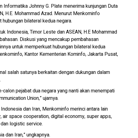
Informatika Johnny G. Plate menerima kunjungan Duta
EAN, H.E. Mohammad Azad. Menurut Menkominfo
 hubungan bilateral kedua negara.
 untuk Indonesia, Timor Leste dan ASEAN, H.E Mohammad
k bahasan. Diskusi yang mencakup pembahasan
lainnya untuk memperkuat hubungan bilateral kedua
Menkominfo, Kantor Kementerian Kominfo, Jakarta Pusat,
onal salah satunya berkaitan dengan dukungan dalam
.
n-calon pejabat dua negara yang nanti akan menempati
mmunication Union,” ujarnya.
Indonesia dan Iran, Menkominfo merinci antara lain
 air space cooperation, digital economy, super apps,
an logistic service.
a dan Iran,” ungkapnya.