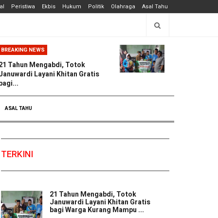
al
Peristiwa
Ekbis
Hukum
Politik
Olahraga
Asal Tahu
BREAKING NEWS
21 Tahun Mengabdi, Totok
Januwardi Layani Khitan Gratis
bagi...
ASAL TAHU
TERKINI
21 Tahun Mengabdi, Totok
Januwardi Layani Khitan Gratis
bagi Warga Kurang Mampu ...