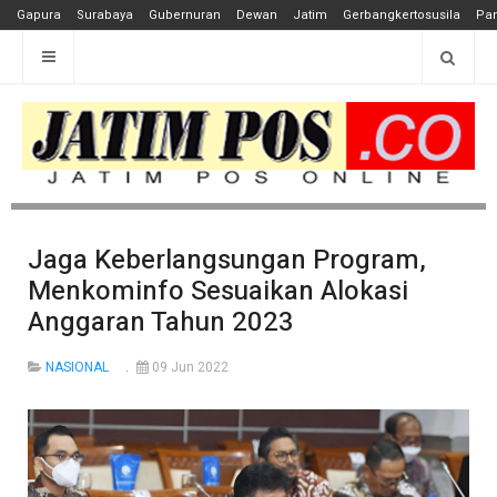
Gapura
Surabaya
Gubernuran
Dewan
Jatim
Gerbangkertosusila
Pan
Jaga Keberlangsungan Program,
Menkominfo Sesuaikan Alokasi
Anggaran Tahun 2023
NASIONAL
09 Jun 2022