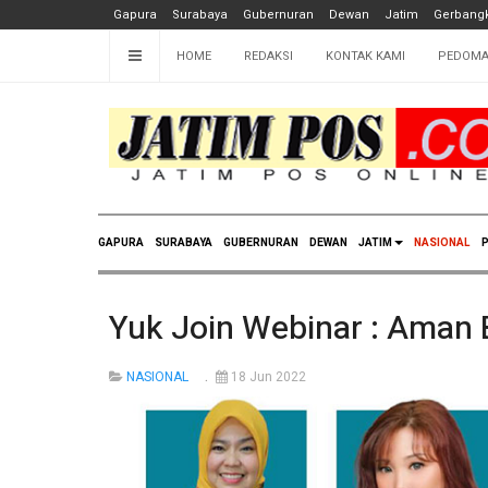
Gapura
Surabaya
Gubernuran
Dewan
Jatim
Gerbangk
HOME
REDAKSI
KONTAK KAMI
PEDOMA
GAPURA
SURABAYA
GUBERNURAN
DEWAN
JATIM
NASIONAL
P
Yuk Join Webinar : Aman 
NASIONAL
18 Jun 2022