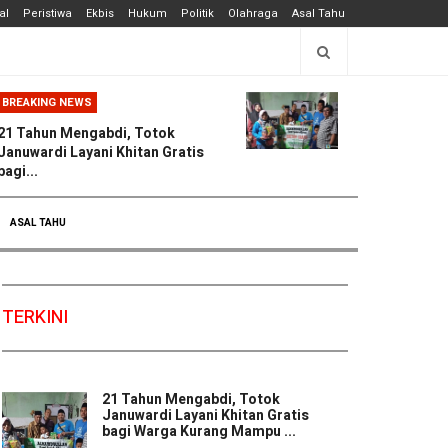
al
Peristiwa
Ekbis
Hukum
Politik
Olahraga
Asal Tahu
BREAKING NEWS
21 Tahun Mengabdi, Totok
Januwardi Layani Khitan Gratis
bagi...
ASAL TAHU
TERKINI
21 Tahun Mengabdi, Totok
Januwardi Layani Khitan Gratis
bagi Warga Kurang Mampu ...