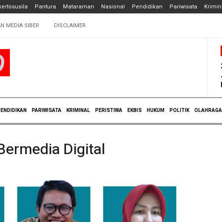
ertosusila
Pantura
Mataraman
Nasional
Pendidikan
Pariwisata
Krimin
N MEDIA SIBER
DISCLAIMER
ENDIDIKAN
PARIWISATA
KRIMINAL
PERISTIWA
EKBIS
HUKUM
POLITIK
OLAHRAGA
Bermedia Digital