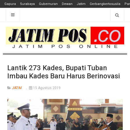
Gapura
Surabaya
Gubernuran
Dewan
Jatim
Gerbangkertosusila
Pan
Lantik 273 Kades, Bupati Tuban
Imbau Kades Baru Harus Berinovasi
JATIM
15 Agustus 2019