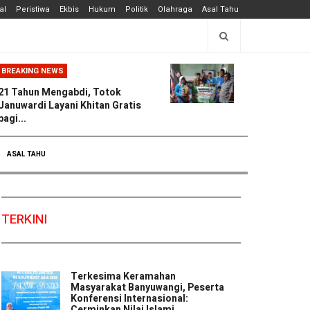
al
Peristiwa
Ekbis
Hukum
Politik
Olahraga
Asal Tahu
BREAKING NEWS
21 Tahun Mengabdi, Totok
Januwardi Layani Khitan Gratis
bagi...
ASAL TAHU
TERKINI
Terkesima Keramahan
Masyarakat Banyuwangi, Peserta
Konferensi Internasional:
Cerminkan Nilai Islami ...