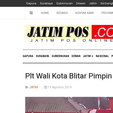
Gapura
Surabaya
Gubernuran
Dewan
Jatim
Gerbangk
HOME
REDAKSI
KONTAK KAMI
PEDOMA
GAPURA
SURABAYA
GUBERNURAN
DEWAN
JATIM
NASIONAL
P
Plt Wali Kota Blitar Pimpi
JATIM
19 Agustus 2019