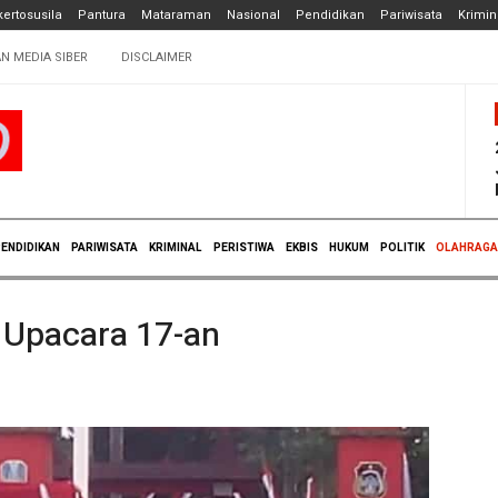
ertosusila
Pantura
Mataraman
Nasional
Pendidikan
Pariwisata
Krimin
N MEDIA SIBER
DISCLAIMER
ENDIDIKAN
PARIWISATA
KRIMINAL
PERISTIWA
EKBIS
HUKUM
POLITIK
OLAHRAGA
n Upacara 17-an