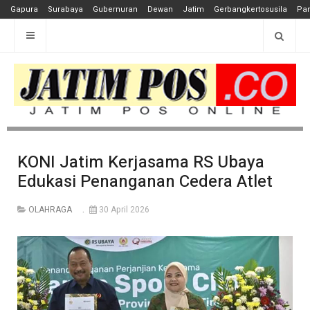
Gapura
Surabaya
Gubernuran
Dewan
Jatim
Gerbangkertosusila
Pan
KONI Jatim Kerjasama RS Ubaya
Edukasi Penanganan Cedera Atlet
OLAHRAGA
30 April 2026