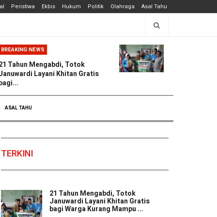
al
Peristiwa
Ekbis
Hukum
Politik
Olahraga
Asal Tahu
BREAKING NEWS
21 Tahun Mengabdi, Totok
Januwardi Layani Khitan Gratis
bagi...
ASAL TAHU
TERKINI
21 Tahun Mengabdi, Totok
Januwardi Layani Khitan Gratis
bagi Warga Kurang Mampu ...