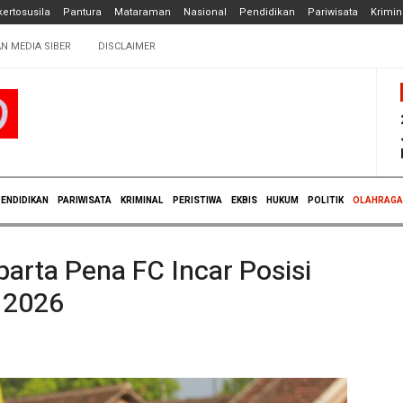
ertosusila
Pantura
Mataraman
Nasional
Pendidikan
Pariwisata
Krimin
N MEDIA SIBER
DISCLAIMER
ENDIDIKAN
PARIWISATA
KRIMINAL
PERISTIWA
EKBIS
HUKUM
POLITIK
OLAHRAGA
arta Pena FC Incar Posisi
 2026