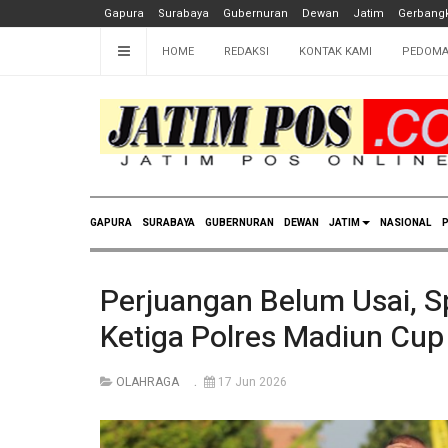
Gapura
Surabaya
Gubernuran
Dewan
Jatim
Gerbangk
HOME
REDAKSI
KONTAK KAMI
PEDOMA
GAPURA
SURABAYA
GUBERNURAN
DEWAN
JATIM
NASIONAL
P
Perjuangan Belum Usai, Sp
Ketiga Polres Madiun Cup
OLAHRAGA
17 Jun 2026