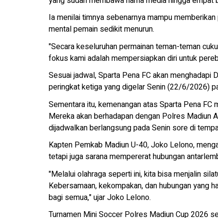
yang sudah membawa nama media hingga empat bes
Ia menilai timnya sebenarnya mampu memberikan 
mental pemain sedikit menurun.
"Secara keseluruhan permainan teman-teman cukup 
fokus kami adalah mempersiapkan diri untuk perebut
Sesuai jadwal, Sparta Pena FC akan menghadapi 
peringkat ketiga yang digelar Senin (22/6/2026) p
Sementara itu, kemenangan atas Sparta Pena FC 
Mereka akan berhadapan dengan Polres Madiun A 
dijadwalkan berlangsung pada Senin sore di temp
Kapten Pemkab Madiun U-40, Joko Lelono, mengata
tetapi juga sarana mempererat hubungan antarlem
"Melalui olahraga seperti ini, kita bisa menjalin si
Kebersamaan, kekompakan, dan hubungan yang har
bagi semua," ujar Joko Lelono.
Turnamen Mini Soccer Polres Madiun Cup 2026 sen