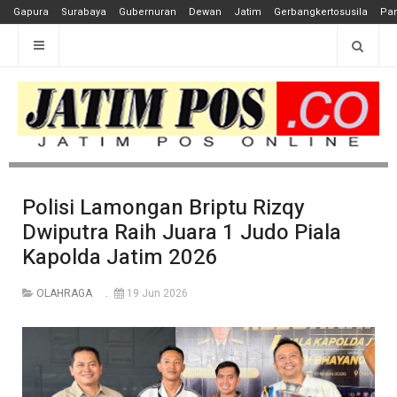
Gapura
Surabaya
Gubernuran
Dewan
Jatim
Gerbangkertosusila
Pan
Polisi Lamongan Briptu Rizqy
Dwiputra Raih Juara 1 Judo Piala
Kapolda Jatim 2026
OLAHRAGA
19 Jun 2026