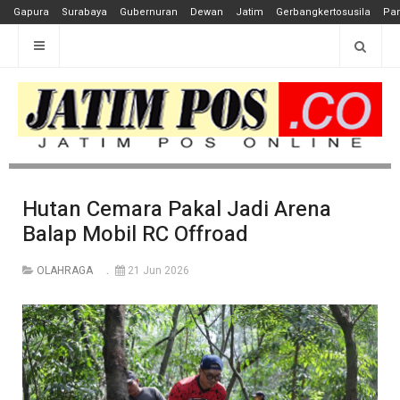
Gapura
Surabaya
Gubernuran
Dewan
Jatim
Gerbangkertosusila
Pan
Hutan Cemara Pakal Jadi Arena
Balap Mobil RC Offroad
OLAHRAGA
21 Jun 2026