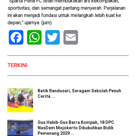
“Sparta Pena FC telah membuktikan arti kekompakan,
sportivitas, dan semangat pantang menyerah. Perjalanan
ini akan menjadi fondasi untuk melangkah lebih kuat ke
depan,” ujarnya. (jum).
Facebook
WhatsApp
Twitter
Email
TERKINI
Batik Randusari, Seragam Sekolah Penuh
Cerita ...
Gus Habib-Gus Barra Kompak, 18 DPC
NasDem Mojokerto Dikukuhkan Bidik
Pemenang 2029 ...