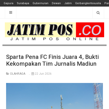
Gapura
Surabaya
Gubernuran
Dewan
Jatim
Gerbangkertosusila
Pan
Sparta Pena FC Finis Juara 4, Bukti
Kekompakan Tim Jurnalis Madiun
OLAHRAGA
22 Jun 2026