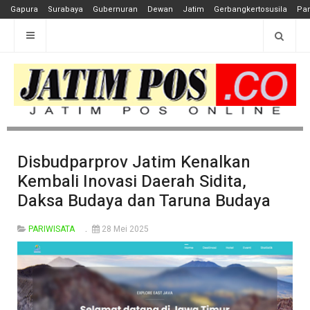
Gapura
Surabaya
Gubernuran
Dewan
Jatim
Gerbangkertosusila
Pan
Disbudparprov Jatim Kenalkan
Kembali Inovasi Daerah Sidita,
Daksa Budaya dan Taruna Budaya
PARIWISATA
28 Mei 2025