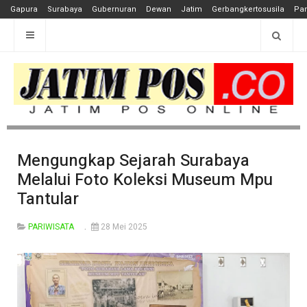
Gapura
Surabaya
Gubernuran
Dewan
Jatim
Gerbangkertosusila
Pan
Mengungkap Sejarah Surabaya
Melalui Foto Koleksi Museum Mpu
Tantular
PARIWISATA
28 Mei 2025