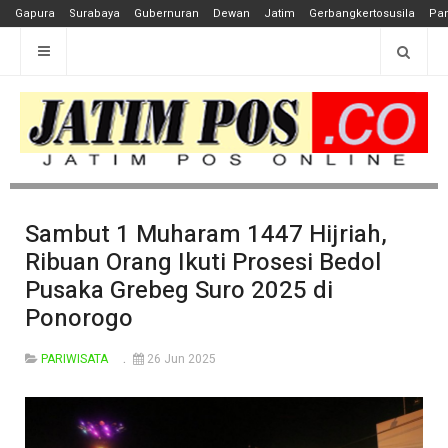
Gapura
Surabaya
Gubernuran
Dewan
Jatim
Gerbangkertosusila
Pan
Sambut 1 Muharam 1447 Hijriah,
Ribuan Orang Ikuti Prosesi Bedol
Pusaka Grebeg Suro 2025 di
Ponorogo
PARIWISATA
26 Jun 2025