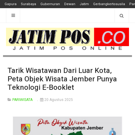
Gapura
Surabaya
Gubernuran
Dewan
Jatim
Gerbangkertosusila
Pan
Tarik Wisatawan Dari Luar Kota,
Peta Objek Wisata Jember Punya
Teknologi E-Booklet
PARIWISATA
20 Agustus 2025