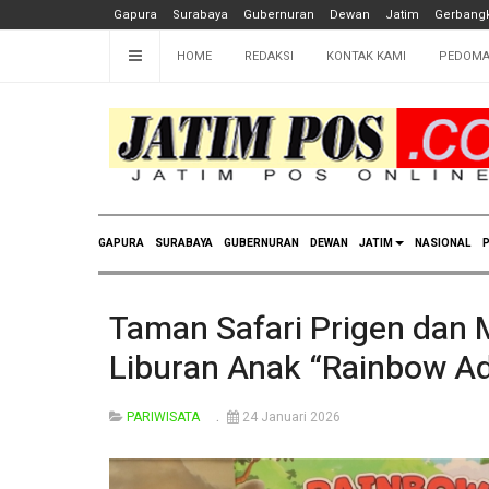
Gapura
Surabaya
Gubernuran
Dewan
Jatim
Gerbangk
HOME
REDAKSI
KONTAK KAMI
PEDOMA
GAPURA
SURABAYA
GUBERNURAN
DEWAN
JATIM
NASIONAL
P
Taman Safari Prigen dan 
Liburan Anak “Rainbow A
PARIWISATA
24 Januari 2026