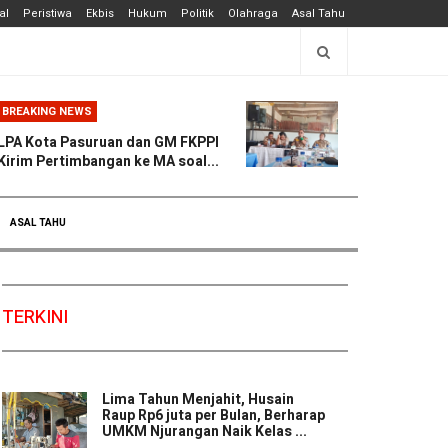
al
Peristiwa
Ekbis
Hukum
Politik
Olahraga
Asal Tahu
BREAKING NEWS
LPA Kota Pasuruan dan GM FKPPI
Kirim Pertimbangan ke MA soal...
ASAL TAHU
TERKINI
Lima Tahun Menjahit, Husain
Raup Rp6 juta per Bulan, Berharap
UMKM Njurangan Naik Kelas ...