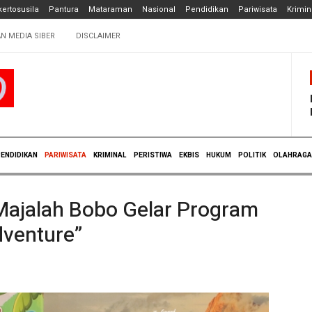
ertosusila
Pantura
Mataraman
Nasional
Pendidikan
Pariwisata
Krimin
N MEDIA SIBER
DISCLAIMER
ENDIDIKAN
PARIWISATA
KRIMINAL
PERISTIWA
EKBIS
HUKUM
POLITIK
OLAHRAGA
Majalah Bobo Gelar Program
dventure”