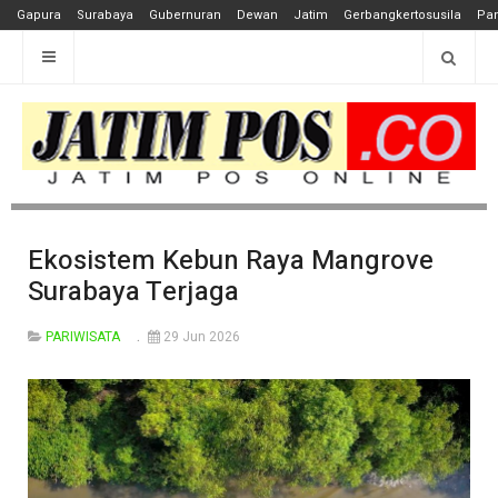
Gapura
Surabaya
Gubernuran
Dewan
Jatim
Gerbangkertosusila
Pan
Ekosistem Kebun Raya Mangrove
Surabaya Terjaga
PARIWISATA
29 Jun 2026