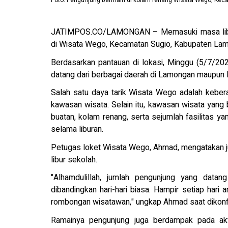
Foto: Pengunjung bermain di kolam renang Wisata Wego, Ke
JATIMPOS.CO/LAMONGAN – Memasuki masa libur 
di Wisata Wego, Kecamatan Sugio, Kabupaten La
Berdasarkan pantauan di lokasi, Minggu (5/7/20
datang dari berbagai daerah di Lamongan maupun l
Salah satu daya tarik Wisata Wego adalah kebe
kawasan wisata. Selain itu, kawasan wisata yang
buatan, kolam renang, serta sejumlah fasilitas 
selama liburan.
Petugas loket Wisata Wego, Ahmad, mengatakan 
libur sekolah.
"Alhamdulillah, jumlah pengunjung yang datang
dibandingkan hari-hari biasa. Hampir setiap hari
rombongan wisatawan," ungkap Ahmad saat dikonf
Ramainya pengunjung juga berdampak pada akt