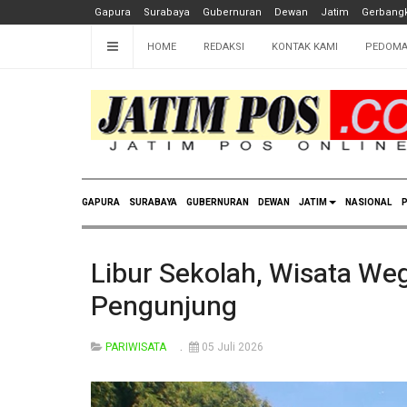
Gapura
Surabaya
Gubernuran
Dewan
Jatim
Gerbangk
HOME
REDAKSI
KONTAK KAMI
PEDOMA
GAPURA
SURABAYA
GUBERNURAN
DEWAN
JATIM
NASIONAL
P
Libur Sekolah, Wisata We
Pengunjung
PARIWISATA
05 Juli 2026