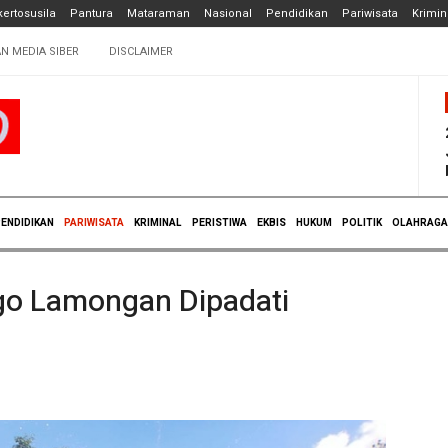
ertosusila
Pantura
Mataraman
Nasional
Pendidikan
Pariwisata
Krimin
N MEDIA SIBER
DISCLAIMER
ENDIDIKAN
PARIWISATA
KRIMINAL
PERISTIWA
EKBIS
HUKUM
POLITIK
OLAHRAGA
go Lamongan Dipadati