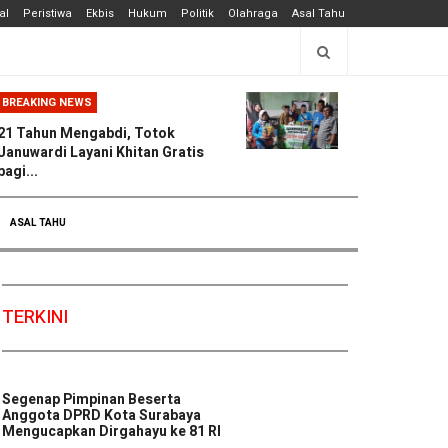
al
Peristiwa
Ekbis
Hukum
Politik
Olahraga
Asal Tahu
BREAKING NEWS
21 Tahun Mengabdi, Totok
Januwardi Layani Khitan Gratis
bagi...
ASAL TAHU
TERKINI
Segenap Pimpinan Beserta
Anggota DPRD Kota Surabaya
Mengucapkan Dirgahayu ke 81 RI
...