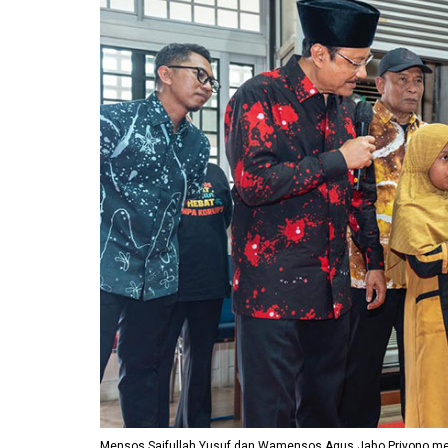
Mensos Saifullah Yusuf dan Wamensos Agus Jabo Priyono me