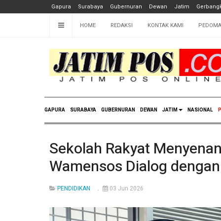
Gapura
Surabaya
Gubernuran
Dewan
Jatim
Gerbangk
HOME
REDAKSI
KONTAK KAMI
PEDOMA
GAPURA
SURABAYA
GUBERNURAN
DEWAN
JATIM
NASIONAL
P
Sekolah Rakyat Menyena
Wamensos Dialog dengan 
PENDIDIKAN
03 Jun 2026