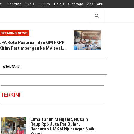
al
Peristiwa
Ekbis
Hukum
Politik
Olahraga
Asal Tahu
BREAKING NEWS
LPA Kota Pasuruan dan GM FKPPI
Kirim Pertimbangan ke MA soal...
ASAL TAHU
TERKINI
Lima Tahun Menjahit, Husain
Raup Rp6 Juta Per Bulan,
Berharap UMKM Njurangan Naik
Kelas ...