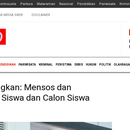
ertosusila
Pantura
Mataraman
Nasional
Pendidikan
Pariwisata
Krimin
N MEDIA SIBER
DISCLAIMER
ENDIDIKAN
PARIWISATA
KRIMINAL
PERISTIWA
EKBIS
HUKUM
POLITIK
OLAHRAGA
ngkan: Mensos dan
Siswa dan Calon Siswa