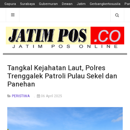
Gapura
Surabaya
Gubernuran
Dewan
Jatim
Gerbangkertosusila
Pan
Tangkal Kejahatan Laut, Polres
Trenggalek Patroli Pulau Sekel dan
Panehan
PERISTIWA
06 April 2025