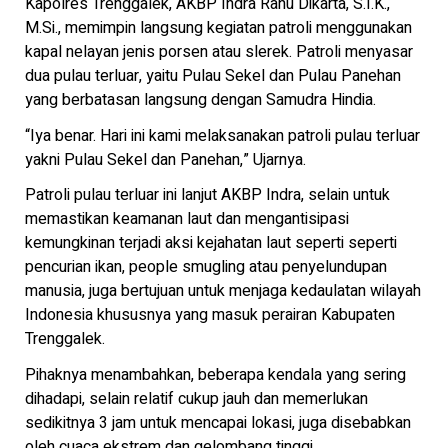
Kapolres Trenggalek, AKBP Indra Ranu Dikarta, S.I.K.,
M.Si., memimpin langsung kegiatan patroli menggunakan
kapal nelayan jenis porsen atau slerek. Patroli menyasar
dua pulau terluar, yaitu Pulau Sekel dan Pulau Panehan
yang berbatasan langsung dengan Samudra Hindia.
“Iya benar. Hari ini kami melaksanakan patroli pulau terluar
yakni Pulau Sekel dan Panehan,” Ujarnya.
Patroli pulau terluar ini lanjut AKBP Indra, selain untuk
memastikan keamanan laut dan mengantisipasi
kemungkinan terjadi aksi kejahatan laut seperti seperti
pencurian ikan, people smugling atau penyelundupan
manusia, juga bertujuan untuk menjaga kedaulatan wilayah
Indonesia khususnya yang masuk perairan Kabupaten
Trenggalek.
Pihaknya menambahkan, beberapa kendala yang sering
dihadapi, selain relatif cukup jauh dan memerlukan
sedikitnya 3 jam untuk mencapai lokasi, juga disebabkan
oleh cuaca ekstrem dan gelombang tinggi.