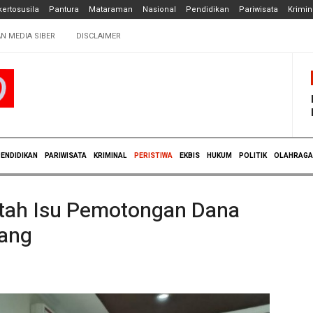
ertosusila
Pantura
Mataraman
Nasional
Pendidikan
Pariwisata
Krimin
N MEDIA SIBER
DISCLAIMER
ENDIDIKAN
PARIWISATA
KRIMINAL
PERISTIWA
EKBIS
HUKUM
POLITIK
OLAHRAGA
tah Isu Pemotongan Dana
lang