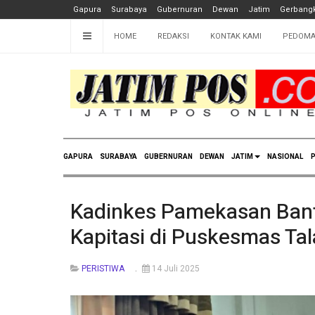
Gapura
Surabaya
Gubernuran
Dewan
Jatim
Gerbangk
HOME
REDAKSI
KONTAK KAMI
PEDOMA
GAPURA
SURABAYA
GUBERNURAN
DEWAN
JATIM
NASIONAL
P
Kadinkes Pamekasan Ban
Kapitasi di Puskesmas Ta
PERISTIWA
14 Juli 2025