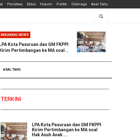
al
Peristiwa
Ekbis
Hukum
Politik
Olahraga
Asal Tahu
BREAKING NEWS
LPA Kota Pasuruan dan GM FKPPI
Kirim Pertimbangan ke MA soal...
ASAL TAHU
TERKINI
LPA Kota Pasuruan dan GM FKPPI
Kirim Pertimbangan ke MA soal
Hak Asuh Anak ...