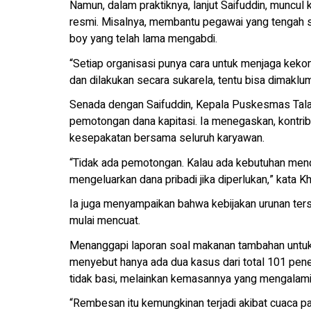
Namun, dalam praktiknya, lanjut Saifuddin, muncul k
resmi. Misalnya, membantu pegawai yang tengah sa
boy yang telah lama mengabdi.
“Setiap organisasi punya cara untuk menjaga keko
dan dilakukan secara sukarela, tentu bisa dimaklum
Senada dengan Saifuddin, Kepala Puskesmas Talang
pemotongan dana kapitasi. Ia menegaskan, kontribu
kesepakatan bersama seluruh karyawan.
“Tidak ada pemotongan. Kalau ada kebutuhan mende
mengeluarkan dana pribadi jika diperlukan,” kata Kha
Ia juga menyampaikan bahwa kebijakan urunan terseb
mulai mencuat.
Menanggapi laporan soal makanan tambahan untuk ba
menyebut hanya ada dua kasus dari total 101 pene
tidak basi, melainkan kemasannya yang mengalam
“Rembesan itu kemungkinan terjadi akibat cuaca p